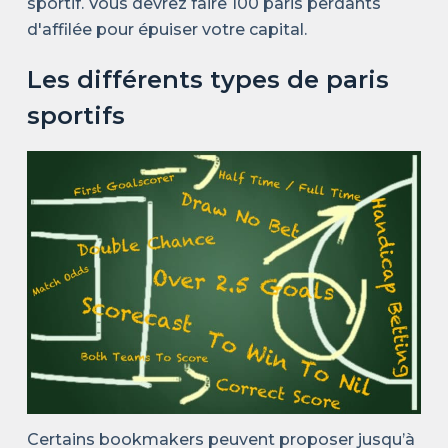
sportif. Vous devrez faire 100 paris perdants
d'affilée pour épuiser votre capital.
Les différents types de paris
sportifs
Certains bookmakers peuvent proposer jusqu’à