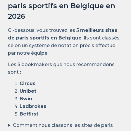
paris sportifs en Belgique en
2026
Ci-dessous, vous trouvez les 5
meilleurs sites
de paris sportifs en Belgique
. Ils sont classés
selon un système de notation précis effectué
par notre équipe.
Les 5 bookmakers que nous recommandons
sont
:
Circus
Unibet
Bwin
Ladbrokes
Betfirst
Comment nous classons les sites de paris