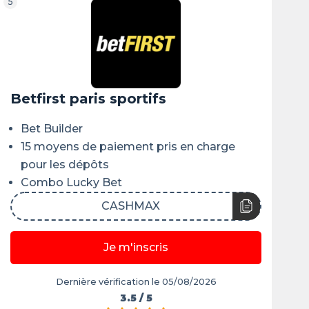
5
Betfirst paris sportifs
Bet Builder
15 moyens de paiement pris en charge
pour les dépôts
Combo Lucky Bet
CASHMAX
Je m'inscris
Dernière vérification le 05/08/2026
3.5
/ 5