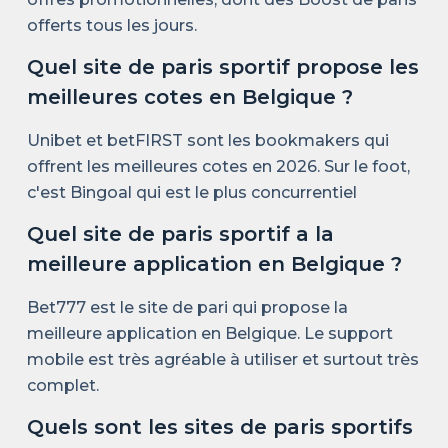
offerts tous les jours.
Quel site de paris sportif propose les
meilleures cotes en Belgique ?
Unibet et betFIRST sont les bookmakers qui
offrent les meilleures cotes en 2026. Sur le foot,
c'est Bingoal qui est le plus concurrentiel
Quel site de paris sportif a la
meilleure application en Belgique ?
Bet777 est le site de pari qui propose la
meilleure application en Belgique. Le support
mobile est très agréable à utiliser et surtout très
complet.
Quels sont les sites de paris sportifs