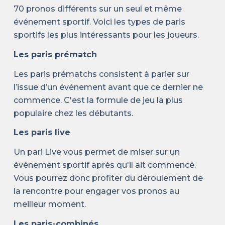
70 pronos différents sur un seul et même
événement sportif. Voici les types de paris
sportifs les plus intéressants pour les joueurs.
Les paris prématch
Les paris prématchs consistent à parier sur
l’issue d’un événement avant que ce dernier ne
commence. C'est la formule de jeu la plus
populaire chez les débutants.
Les paris live
Un pari Live vous permet de miser sur un
événement sportif après qu'il ait commencé.
Vous pourrez donc profiter du déroulement de
la rencontre pour engager vos pronos au
meilleur moment.
Les paris-combinés