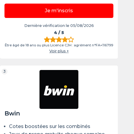
Je m'inscris
Dernière vérification le 05/08/2026
4
/ 5
Être âgé de 18 ans ou plus Licence CJH : agrément n°FA+116799
Voir plus +
3
Bwin
Cotes boostées sur les combinés