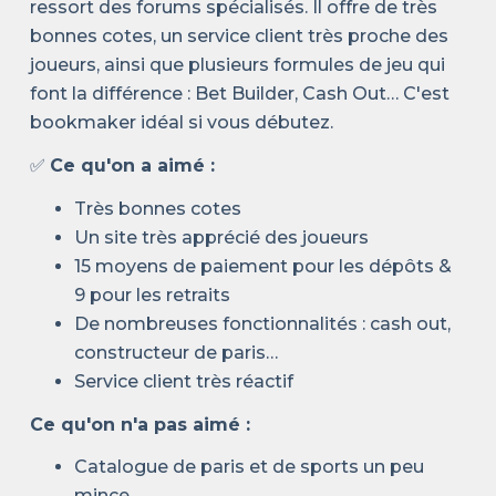
ressort des forums spécialisés. Il offre de très
bonnes cotes, un service client très proche des
joueurs, ainsi que plusieurs formules de jeu qui
font la différence : Bet Builder, Cash Out… C'est
bookmaker idéal si vous débutez.
✅
Ce qu'on a aimé :
Très bonnes cotes
Un site très apprécié des joueurs
15 moyens de paiement pour les dépôts &
9 pour les retraits
De nombreuses fonctionnalités : cash out,
constructeur de paris…
Service client très réactif
Ce qu'on n'a pas aimé :
Catalogue de paris et de sports un peu
mince