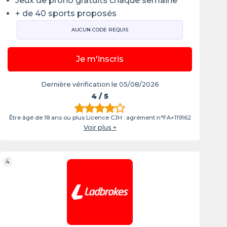
Jeux de prono gratuits chaque semaine
+ de 40 sports proposés
AUCUN CODE REQUIS
Je m'inscris
Dernière vérification le 05/08/2026
4
/ 5
Être âgé de 18 ans ou plus Licence CJH : agrément n°FA+119162
Voir plus +
4