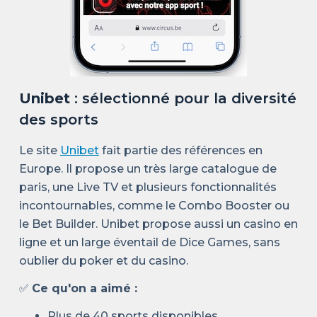
Unibet
: sélectionné pour la diversité
des sports
Le site
Unibet
fait partie des références en
Europe. Il propose un très large catalogue de
paris, une Live TV et plusieurs fonctionnalités
incontournables, comme le Combo Booster ou
le Bet Builder. Unibet propose aussi un casino en
ligne et un large éventail de Dice Games, sans
oublier du poker et du casino.
✅
Ce qu'on a aimé :
Plus de 40 sports disponibles