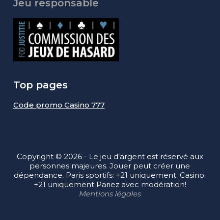
Jeu responsable
Top pages
Code promo Casino 777
Copyright © 2026 - Le jeu d'argent est réservé aux
personnes majeures. Jouer peut créer une
dépendance. Paris sportifs: +21 uniquement. Casino:
+21 uniquement Pariez avec modération!
Mentions légales