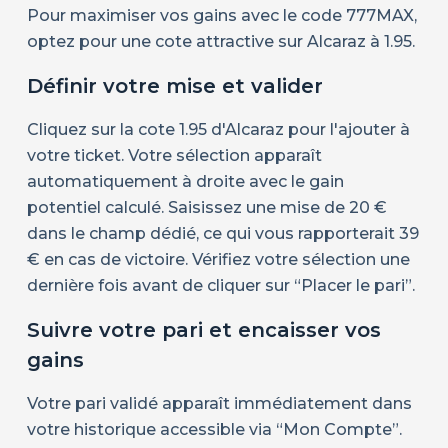
Pour maximiser vos gains avec le code 777MAX,
optez pour une cote attractive sur Alcaraz à 1.95.
Définir votre mise et valider
Cliquez sur la cote 1.95 d'Alcaraz pour l'ajouter à
votre ticket. Votre sélection apparaît
automatiquement à droite avec le gain
potentiel calculé. Saisissez une mise de 20 €
dans le champ dédié, ce qui vous rapporterait 39
€ en cas de victoire. Vérifiez votre sélection une
dernière fois avant de cliquer sur “Placer le pari”.
Suivre votre pari et encaisser vos
gains
Votre pari validé apparaît immédiatement dans
votre historique accessible via “Mon Compte”.