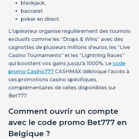
blackjack,
baccarat
poker en direct.
L'opérateur organise régulièrement des tournois
exclusifs comme les “Drops & Wins” avec des
cagnottes de plusieurs millions d'euros, les “Live
Casino Tournaments” et les “Lightning Races”
qui boostent vos gains jusqu'à 1000%. Le
code
promo Casino777
CASHMAX débloque l'accès à
ces promotions casino spécifiques,
complémentaires de celles disponibles sur
Bet777.
Comment ouvrir un compte
avec le code promo Bet777 en
Belgique ?