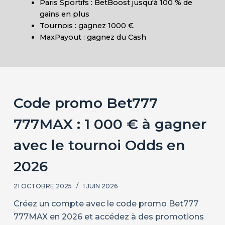
Paris Sportifs : BetBoost jusqu'à 100 % de
gains en plus
Tournois : gagnez 1000 €
MaxPayout : gagnez du Cash
Code promo Bet777
777MAX : 1 000 € à gagner
avec le tournoi Odds en
2026
21 OCTOBRE 2025
1 JUIN 2026
Créez un compte avec le code promo Bet777
777MAX en 2026 et accédez à des promotions