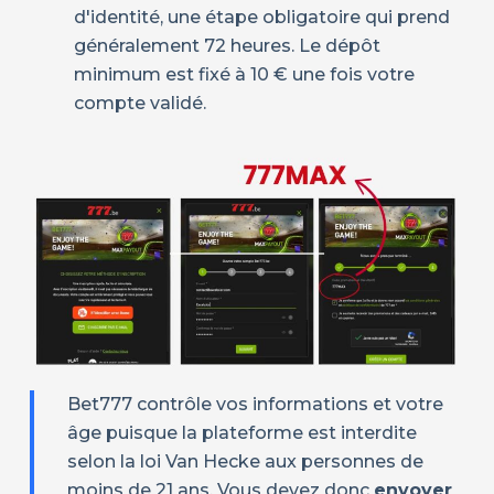
d'identité, une étape obligatoire qui prend
généralement 72 heures. Le dépôt
minimum est fixé à 10 € une fois votre
compte validé.
Bet777 contrôle vos informations et votre
âge puisque la plateforme est interdite
selon la loi Van Hecke aux personnes de
moins de 21 ans. Vous devez donc
envoyer