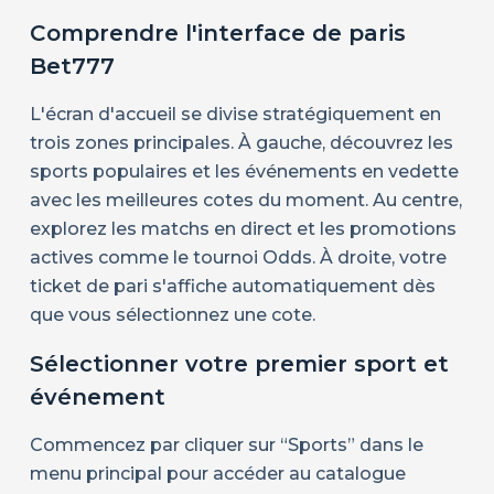
Comprendre l'interface de paris
Bet777
L'écran d'accueil se divise stratégiquement en
trois zones principales. À gauche, découvrez les
sports populaires et les événements en vedette
avec les meilleures cotes du moment. Au centre,
explorez les matchs en direct et les promotions
actives comme le tournoi Odds. À droite, votre
ticket de pari s'affiche automatiquement dès
que vous sélectionnez une cote.
Sélectionner votre premier sport et
événement
Commencez par cliquer sur “Sports” dans le
menu principal pour accéder au catalogue