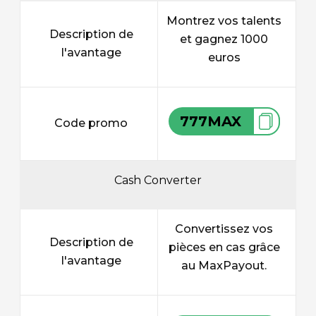
Montrez vos talents
Description de
et gagnez 1000
l'avantage
euros
777MAX
Code promo
Cash Converter
Convertissez vos
Description de
pièces en cas grâce
l'avantage
au MaxPayout.