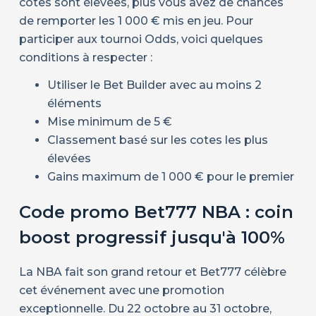
cotes sont élevées, plus vous avez de chances
de remporter les 1 000 € mis en jeu. Pour
participer aux tournoi Odds, voici quelques
conditions à respecter :
Utiliser le Bet Builder avec au moins 2
éléments
Mise minimum de 5 €
Classement basé sur les cotes les plus
élevées
Gains maximum de 1 000 € pour le premier
Code promo Bet777 NBA : coin
boost progressif jusqu'à 100%
La NBA fait son grand retour et Bet777 célèbre
cet événement avec une promotion
exceptionnelle. Du 22 octobre au 31 octobre,