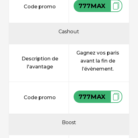
777MAX
Code promo
Cashout
Gagnez vos paris
Description de
avant la fin de
l'avantage
l’évènement.
777MAX
Code promo
Boost