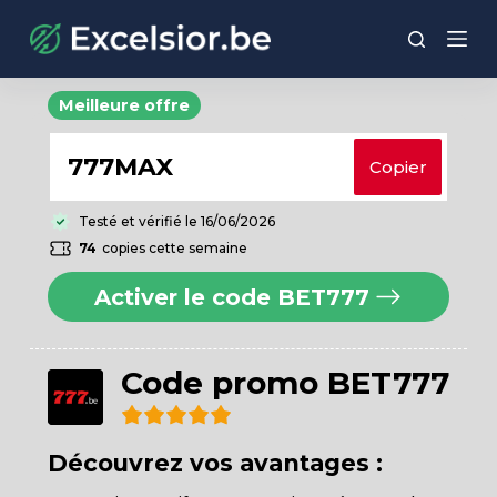
S
k
i
Meilleure offre
p
Codes promos
t
777MAX
Copier
o
Sites de Paris
c
Casinos en ligne
Testé et vérifié le 16/06/2026
o
74
copies cette semaine
n
Apps
t
Activer le code BET777
e
Guide de paris sportifs
n
t
Code promo BET777
5
rating
Découvrez vos avantages :