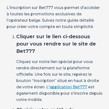
L'inscription sur Bet777 vous permet d'accéder
à toutes les promotions exclusives de
l'opérateur belge. Suivez notre guide détaillé
pour créer votre compte en toute simplicité.
Cliquer sur le lien ci-dessous
pour vous rendre sur le site de
Bet777
Cliquez sur notre lien spécial pour vous
rendre directement sur la plateforme
officielle. Une fois sur le site, repérez le
bouton “Inscription” situé en haut à droite
de votre écran. L'
application Bet777
est
également disponible pour s'inscrire depuis
votre mobile.