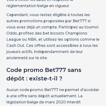
réglementation belge en vigueur.
Cependant, vous restez éligible à toutes les
autres promotions proposées par Bet777 si
vous avez déjà un compte. Participez au tournoi
Odds, profitez des bet boosts Champions
League ou NBA, et utilisez les options comme le
Cash Out. Ces offres sont accessibles à tous les
joueurs actifs, indépendamment de leur
ancienneté sur le site.
Code promo Bet777 sans
dépôt : existe-t-il ?
Aucun code promo Bet777 ne permet d'accéder
à une offre sans dépôt actuellement. La
législation belge de mars 2020 interdit