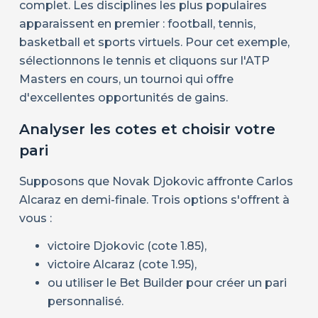
complet. Les disciplines les plus populaires
apparaissent en premier : football, tennis,
basketball et sports virtuels. Pour cet exemple,
sélectionnons le tennis et cliquons sur l'ATP
Masters en cours, un tournoi qui offre
d'excellentes opportunités de gains.
Analyser les cotes et choisir votre
pari
Supposons que Novak Djokovic affronte Carlos
Alcaraz en demi-finale. Trois options s'offrent à
vous :
victoire Djokovic (cote 1.85),
victoire Alcaraz (cote 1.95),
ou utiliser le Bet Builder pour créer un pari
personnalisé.