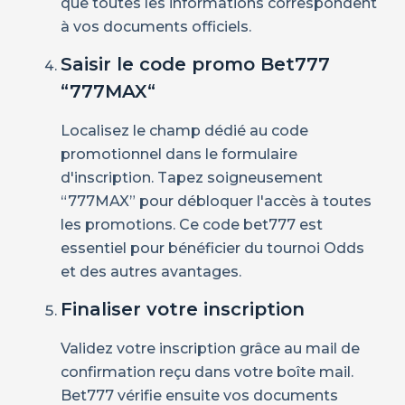
que toutes les informations correspondent
à vos documents officiels.
Saisir le code promo Bet777
“777MAX“
Localisez le champ dédié au code
promotionnel dans le formulaire
d'inscription. Tapez soigneusement
“777MAX” pour débloquer l'accès à toutes
les promotions. Ce code bet777 est
essentiel pour bénéficier du tournoi Odds
et des autres avantages.
Finaliser votre inscription
Validez votre inscription grâce au mail de
confirmation reçu dans votre boîte mail.
Bet777 vérifie ensuite vos documents