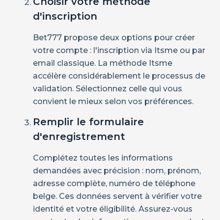
Choisir votre méthode
d'inscription
Bet777 propose deux options pour créer
votre compte : l'inscription via Itsme ou par
email classique. La méthode Itsme
accélère considérablement le processus de
validation. Sélectionnez celle qui vous
convient le mieux selon vos préférences.
Remplir le formulaire
d'enregistrement
Complétez toutes les informations
demandées avec précision : nom, prénom,
adresse complète, numéro de téléphone
belge. Ces données servent à vérifier votre
identité et votre éligibilité. Assurez-vous