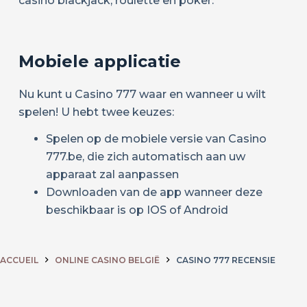
casino blackjack, roulette en poker.
Mobiele applicatie
Nu kunt u Casino 777 waar en wanneer u wilt
spelen! U hebt twee keuzes:
Spelen op de mobiele versie van Casino
777.be, die zich automatisch aan uw
apparaat zal aanpassen
Downloaden van de app wanneer deze
beschikbaar is op IOS of Android
ACCUEIL
ONLINE CASINO BELGIË
CASINO 777 RECENSIE