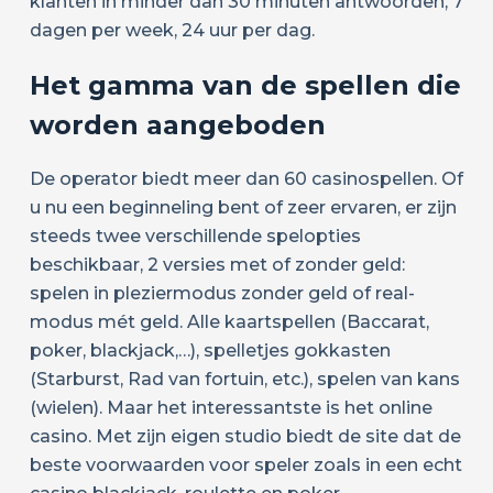
klanten in minder dan 30 minuten antwoorden, 7
dagen per week, 24 uur per dag.
Het gamma van de spellen die
worden aangeboden
De operator biedt meer dan 60 casinospellen. Of
u nu een beginneling bent of zeer ervaren, er zijn
steeds twee verschillende spelopties
beschikbaar, 2 versies met of zonder geld:
spelen in pleziermodus zonder geld of real-
modus mét geld. Alle kaartspellen (Baccarat,
poker, blackjack,…), spelletjes gokkasten
(Starburst, Rad van fortuin, etc.), spelen van kans
(wielen). Maar het interessantste is het online
casino. Met zijn eigen studio biedt de site dat de
beste voorwaarden voor speler zoals in een echt