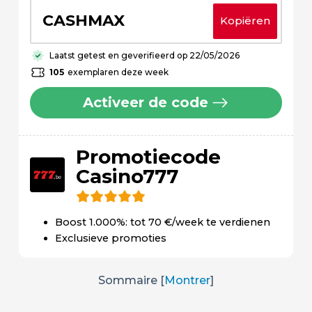
CASHMAX
Kopiëren
Laatst getest en geverifieerd op 22/05/2026
105
exemplaren deze week
Activeer de code
Promotiecode
Casino777
5
rating
Boost 1.000%: tot 70 €/week te verdienen
Exclusieve promoties
Sommaire
[
Montrer
]