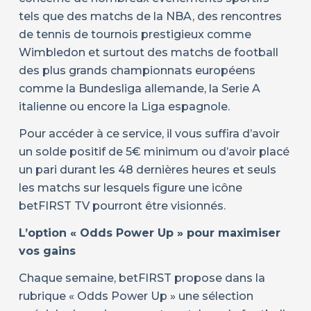
tels que des matchs de la NBA, des rencontres
de tennis de tournois prestigieux comme
Wimbledon et surtout des matchs de football
des plus grands championnats européens
comme la Bundesliga allemande, la Serie A
italienne ou encore la Liga espagnole.
Pour accéder à ce service, il vous suffira d’avoir
un solde positif de 5€ minimum ou d’avoir placé
un pari durant les 48 dernières heures et seuls
les matchs sur lesquels figure une icône
betFIRST TV pourront être visionnés.
L’option « Odds Power Up » pour maximiser
vos gains
Chaque semaine, betFIRST propose dans la
rubrique « Odds Power Up » une sélection