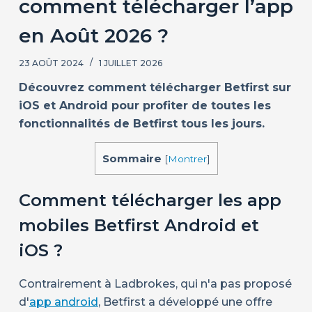
comment télécharger l’app
en Août 2026 ?
23 AOÛT 2024
1 JUILLET 2026
Découvrez comment télécharger Betfirst sur
iOS et Android pour profiter de toutes les
fonctionnalités de Betfirst tous les jours.
Sommaire
[
Montrer
]
Comment télécharger les app
mobiles Betfirst Android et
iOS ?
Contrairement à Ladbrokes, qui n'a pas proposé
d'
app android
, Betfirst a développé une offre