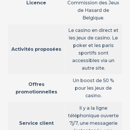
Licence
Commission des Jeux
de Hasard de
Belgique.
Le casino en direct et
les jeux de casino. Le
poker et les paris
Activités proposées
sportifs sont
accessibles via un
autre site.
Un boost de 50 %
Offres
pour les jeux de
promotionnelles
casino.
Il y a la ligne
téléphonique ouverte
Service client
7j/7, une messagerie