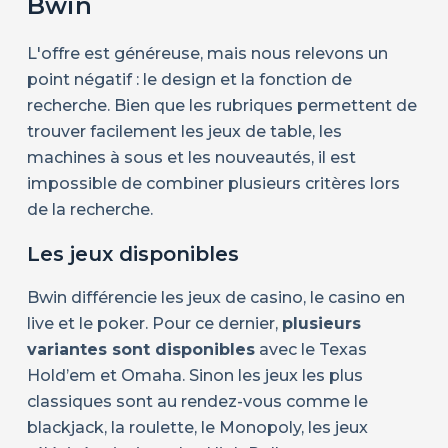
Bwin
L'offre est généreuse, mais nous relevons un
point négatif : le design et la fonction de
recherche. Bien que les rubriques permettent de
trouver facilement les jeux de table, les
machines à sous et les nouveautés, il est
impossible de combiner plusieurs critères lors
de la recherche.
Les jeux disponibles
Bwin différencie les jeux de casino, le casino en
live et le poker. Pour ce dernier,
plusieurs
variantes sont disponibles
avec le Texas
Hold’em et Omaha. Sinon les jeux les plus
classiques sont au rendez-vous comme le
blackjack, la roulette, le Monopoly, les jeux