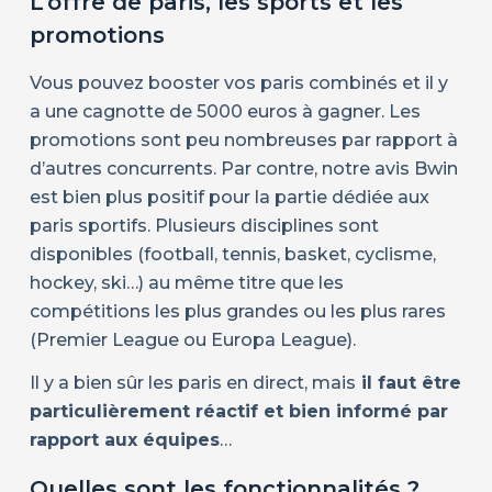
L’offre de paris, les sports et les
promotions
Vous pouvez booster vos paris combinés et il y
a une cagnotte de 5000 euros à gagner. Les
promotions sont peu nombreuses par rapport à
d’autres concurrents. Par contre, notre avis Bwin
est bien plus positif pour la partie dédiée aux
paris sportifs. Plusieurs disciplines sont
disponibles (football, tennis, basket, cyclisme,
hockey, ski…) au même titre que les
compétitions les plus grandes ou les plus rares
(Premier League ou Europa League).
Il y a bien sûr les paris en direct, mais
il faut être
particulièrement réactif et bien informé par
rapport aux équipes
…
Quelles sont les fonctionnalités ?