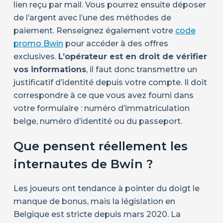
lien reçu par mail. Vous pourrez ensuite déposer
de l’argent avec l’une des méthodes de
paiement. Renseignez également votre
code
promo Bwin
pour accéder à des offres
exclusives.
L’opérateur est en droit de vérifier
vos informations
, il faut donc transmettre un
justificatif d’identité depuis votre compte. Il doit
correspondre à ce que vous avez fourni dans
votre formulaire : numéro d’immatriculation
belge, numéro d’identité ou du passeport.
Que pensent réellement les
internautes de Bwin ?
Les joueurs ont tendance à pointer du doigt le
manque de bonus, mais la législation en
Belgique est stricte depuis mars 2020. La