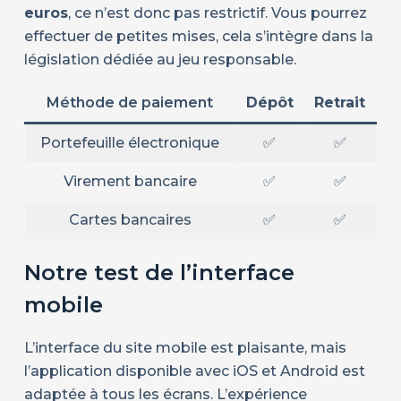
euros
, ce n’est donc pas restrictif. Vous pourrez
effectuer de petites mises, cela s’intègre dans la
législation dédiée au jeu responsable.
Méthode de paiement
Dépôt
Retrait
Portefeuille électronique
✅
✅
Virement bancaire
✅
✅
Cartes bancaires
✅
✅
Notre test de l’interface
mobile
L’interface du site mobile est plaisante, mais
l’application disponible avec iOS et Android est
adaptée à tous les écrans. L’expérience